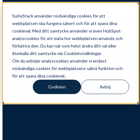
SuiteStack använder nödvändiga cookies för att
Open main navigation
webbplatsen ska fungera säkert och för att spara dina
cookieval. Med ditt samtycke använder vi även HubSpot-
analyscookies för att mäta hur webbplatsen används och
CRM
,
HubSpot
,
AsiakasCase
förbättra den. Du kan när som helst ändra ditt val eller
återkalla ditt samtycke via Cookieinställningar.
Asiakascase: LeadDesk
Om du avböjer analyscookies använder vi endast
nödvändiga cookies för webbplatsens säkra funktion och
Kaius Aavavuo
för att spara dina cookieval..
How LeadDesk Built a More Unified and Scalable HubSpot
Godkänn
Avböj
Foundation with SuiteStack About LeadDesk LeadDesk is a
European provider of AI-powered contact centre software for
customer service and sales ...
Lue lisää
Articles about CRM
Jul 28, 2026 2:09:47 PM