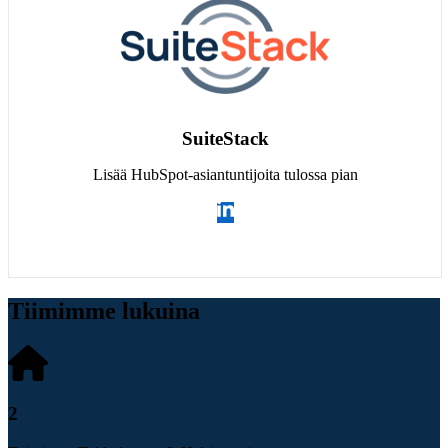
SuiteStack
Lisää HubSpot-asiantuntijoita tulossa pian
Tiimimme lukuina
2