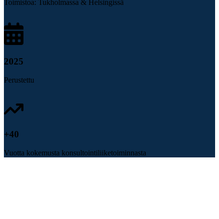
Toimistoa: Tukholmassa & Helsingissä
2025
Perustettu
+
40
Vuotta kokemusta konsultointiliiketoiminnasta