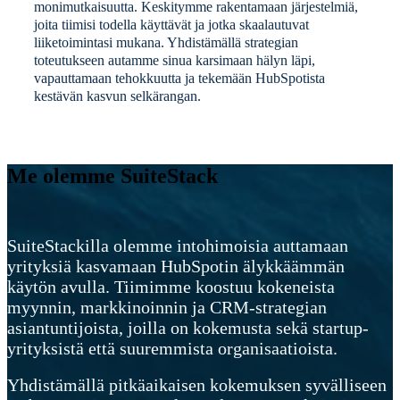
monimutkaisuutta. Keskitymme rakentamaan järjestelmiä,
joita tiimisi todella käyttävät ja jotka skaalautuvat
liiketoimintasi mukana. Yhdistämällä strategian
toteutukseen autamme sinua karsimaan hälyn läpi,
vapauttamaan tehokkuutta ja tekemään HubSpotista
kestävän kasvun selkärangan.
Me olemme SuiteStack
SuiteStackilla olemme intohimoisia auttamaan
yrityksiä kasvamaan HubSpotin älykkäämmän
käytön avulla. Tiimimme koostuu kokeneista
myynnin, markkinoinnin ja CRM-strategian
asiantuntijoista, joilla on kokemusta sekä startup-
yrityksistä että suuremmista organisaatioista.
Yhdistämällä pitkäaikaisen kokemuksen syvälliseen