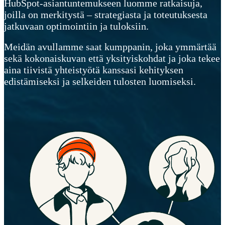
HubSpot-asiantuntemukseen luomme ratkaisuja,
joilla on merkitystä – strategiasta ja toteutuksesta
jatkuvaan optimointiin ja tuloksiin.
Meidän avullamme saat kumppanin, joka ymmärtää
sekä kokonaiskuvan että yksityiskohdat ja joka tekee
aina tiivistä yhteistyötä kanssasi kehityksen
edistämiseksi ja selkeiden tulosten luomiseksi.