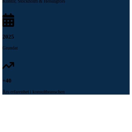
Kontor, Stockholm & Helsingfors
2025
Grundat
+
40
Års erfarenhet i konsultbranschen