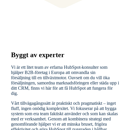
Byggt av experter
Vi är ett litet team av erfarna HubSpot-konsulter som
hjälper B2B-företag i Europa att omvandla sin
försäljning till en tillväxtmotor. Oavsett om du vill öka
försäljningen, samordna marknadsföringen eller städa upp i
ditt CRM, finns vi här för att få HubSpot att fungera för
dig.
Vårt tillvägagångssätt är praktiskt och pragmatiskt – inget
fluff, ingen onödig komplexitet. Vi fokuserar på att bygga
system som era team faktiskt använder och som kan skalas
med er verksamhet. Genom att kombinera strategi med
genomförande hjälper vi er att minska bruset, frigöra
effektivitet och göra HubSpot till ryggraden i hållbar