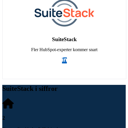
SuiteStack
Fler HubSpot-experter kommer snart
SuiteStack i siffror
2