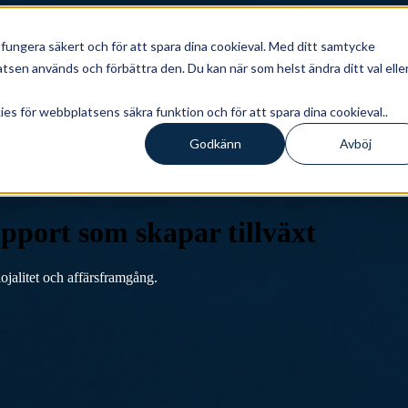
ungera säkert och för att spara dina cookieval. Med ditt samtycke
r
Lösningar
Show submenu for Insights
Insight
sen används och förbättra den. Du kan när som helst ändra ditt val elle
s för webbplatsens säkra funktion och för att spara dina cookieval..
ions
SV
Godkänn
Avböj
port som skapar tillväxt
lojalitet och affärsframgång.