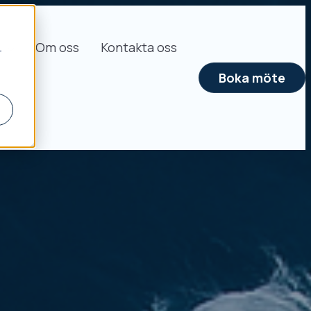
s
Om oss
Kontakta oss
r
Boka möte