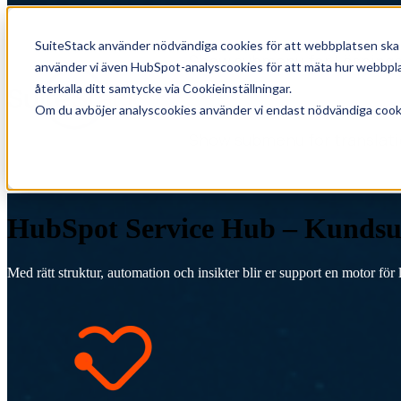
SuiteStack använder nödvändiga cookies för att webbplatsen ska f
Show submenu for Lösninga
använder vi även HubSpot-analyscookies för att mäta hur webbplat
återkalla ditt samtycke via Cookieinställningar.
Om du avböjer analyscookies använder vi endast nödvändiga cookie
Show submenu for translat
HubSpot Service Hub – Kundsup
Med rätt struktur, automation och insikter blir er support en motor för 