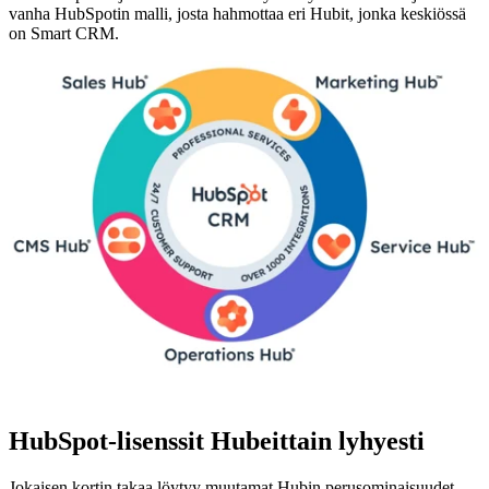
vanha HubSpotin malli, josta hahmottaa eri Hubit, jonka keskiössä
on Smart CRM.
HubSpot-lisenssit Hubeittain lyhyesti
Jokaisen kortin takaa löytyy muutamat Hubin perusominaisuudet