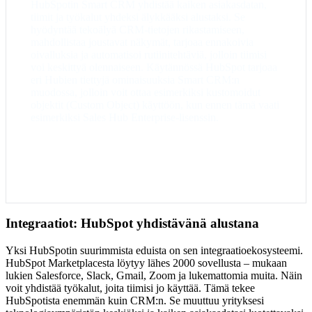
HubSpotin Smart CRM yhdistää kaiken asiakasdatan,
tiimirakenne.
tiimit ja työkalut yhdeksi älykkääksi alustaksi. Se
Enterprise
– Tekoäly lisättynä CRM:n
hyödyntää tekoälyä CRM-tietojen rikastamiseen,
indeksisivuille, kustomoidut objektit,
mahdollistaa joustavat näkymät, tarjoaa ennakoivia
kertakirjautumisen (SSO) käyttöönotto
oivalluksia ja automatisoi rutiinitehtäviä, jolloin tiimisi
voi keskittyä olennaiseen. Käytännössä HubSpot tarjoaa
eri Hubien tiettyjä ominaisuuksia Smart CRM:n
muodossa, jolloin voit ottaa esimerkiksi kustomoidut
objektit (Custom Object) käyttöön, kun ennen tämä vaati
esimerkiksi Sales Hub Enterprise-lisenssin.
Integraatiot: HubSpot yhdistävänä alustana
Yksi HubSpotin suurimmista eduista on sen integraatioekosysteemi.
HubSpot Marketplacesta löytyy lähes 2000 sovellusta – mukaan
lukien Salesforce, Slack, Gmail, Zoom ja lukemattomia muita. Näin
voit yhdistää työkalut, joita tiimisi jo käyttää. Tämä tekee
HubSpotista enemmän kuin CRM:n. Se muuttuu yrityksesi