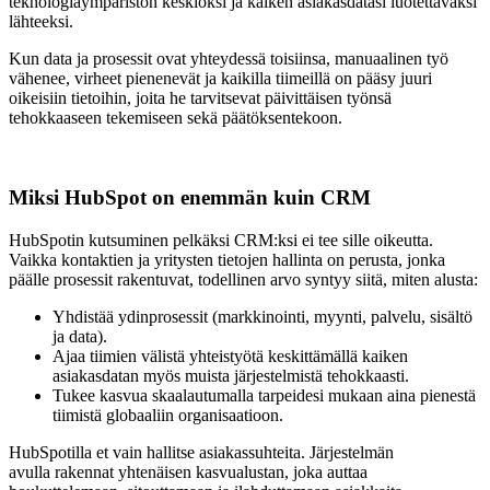
teknologiaympäristön keskiöksi ja kaiken asiakasdatasi luotettavaksi
lähteeksi.
Kun data ja prosessit ovat yhteydessä toisiinsa, manuaalinen työ
vähenee, virheet pienenevät ja kaikilla tiimeillä on pääsy juuri
oikeisiin tietoihin, joita he tarvitsevat päivittäisen työnsä
tehokkaaseen tekemiseen sekä päätöksentekoon.
Miksi HubSpot on enemmän kuin CRM
HubSpotin kutsuminen pelkäksi CRM:ksi ei tee sille oikeutta.
Vaikka kontaktien ja yritysten tietojen hallinta on perusta, jonka
päälle prosessit rakentuvat, todellinen arvo syntyy siitä, miten alusta:
Yhdistää ydinprosessit (markkinointi, myynti, palvelu, sisältö
ja data).
Ajaa tiimien välistä yhteistyötä keskittämällä kaiken
asiakasdatan myös muista järjestelmistä tehokkaasti.
Tukee kasvua skaalautumalla tarpeidesi mukaan aina pienestä
tiimistä globaaliin organisaatioon.
HubSpotilla et vain hallitse asiakassuhteita. Järjestelmän
avulla rakennat yhtenäisen kasvualustan, joka auttaa