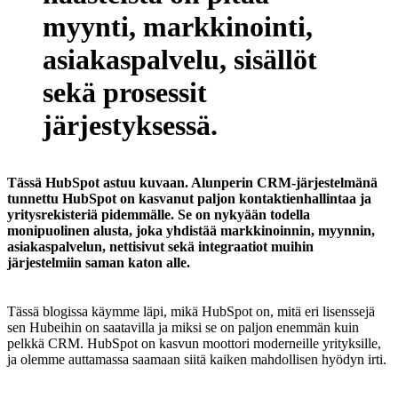
myynti, markkinointi,
asiakaspalvelu, sisällöt
sekä prosessit
järjestyksessä.
Tässä HubSpot astuu kuvaan. Alunperin CRM-järjestelmänä
tunnettu HubSpot on kasvanut paljon kontaktienhallintaa ja
yritysrekisteriä pidemmälle. Se on nykyään todella
monipuolinen alusta, joka yhdistää markkinoinnin, myynnin,
asiakaspalvelun, nettisivut sekä integraatiot muihin
järjestelmiin saman katon alle.
Tässä blogissa käymme läpi, mikä HubSpot on, mitä eri lisenssejä
sen Hubeihin on saatavilla ja miksi se on paljon enemmän kuin
pelkkä CRM. HubSpot on kasvun moottori moderneille yrityksille,
ja olemme auttamassa saamaan siitä kaiken mahdollisen hyödyn irti.