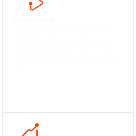
Starter
– Helppo drag-and-drop-editori,
sivustoteemat ja perushostaus.
Professional
– Dynaaminen- sekä älykäs sisältö
(smart content), A/B-testaus, kehittyneet SEO-
HubSpotin Content Hub (entinen CMS Hub) on yksi osa
työkalut ja analytiikka.
HubSpot-ekosysteemiä. Se on moderni, tekoälyllä
Enterprise
– Adaptiivinen testaus, serverless-
tehostettu alusta, jolla voit luoda, hallita, julkaista ja
funktiot, jäsenyyssisällön ja useamman domainin
optimoida sisältöä verkkosivuilla tehokkaasti. Alusta
hallinta sekä yritystason tietoturva.
yhdistyy saumattomasti CRM:ään ja muihin Hubeihin,
joka tukee monikanavaista markkinointia yhdessä
järjestelmässä. Muun muassa SuiteStackin verkkosivusto
ja tämä blogi on rakennettu HubSpotin Content Hubin
päälle.
Starter
– Datasynkronointi ja yksinkertaiset