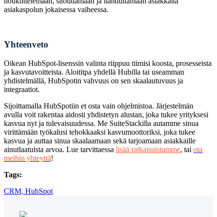
houkuttelemaan, sitouttamaan ja ilahduttamaan asiakkaita
asiakaspolun jokaisessa vaiheessa.
Yhteenveto
Oikean HubSpot-lisenssin valinta riippuu tiimisi koosta, prosesseista
ja kasvutavoitteista. Aloititpa yhdellä Hubilla tai useamman
yhdistelmällä, HubSpotin vahvuus on sen skaalautuvuus ja
integraatiot.
Sijoittamalla HubSpotiin et osta vain ohjelmistoa. Järjestelmän
avulla voit rakentaa aidosti yhdistetyn alustan, joka tukee yrityksesi
kasvua nyt ja tulevaisuudessa. Me SuiteStackilla autamme sinua
virittämään työkalusi tehokkaaksi kasvumoottoriksi, joka tukee
kasvua ja auttaa sinua skaalaamaan sekä tarjoamaan asiakkaille
ainutlaatuista arvoa. Lue tarvittaessa
lisää ratkaisuistamme
, tai
ota
meihin yhteyttä
!
Tags:
CRM,
HubSpot