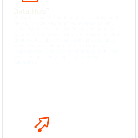
automaatiot.
Professional
– Kehittynyt data-automaatio ja
ohjelmoitavat työnkulut (Custom coded workflow)
HubSpotin Data Hub (entinen Operations Hub) luo data-
sekä Data Studio.
alustan, joka yhdistää, puhdistaa sekä pitää kaiken
Enterprise
– Datan laatuun liittyvät työkalut,
asiakasdatan ajan tasalla. Tämä tekee siitä älykkään ja
räätälöidyt raportit ja edistyneet hallintatoiminnot.
käyttökelpoisen kaikissa HubSpot-tuotteissa. Data Hub
eliminoi siilot, hallitsee dataa automaattisesti ja antaa
tiimeille selkeän, yhtenäisen näkymän kaikista
asiakastiedoista. Data Hub on kehittynyt työkalu, joka
varmistaa datan, integraatioiden ja prosessien
sujuvuuden.
Starter
– peruskäyttö, mutta rajoitetuin
ominaisuuksin.