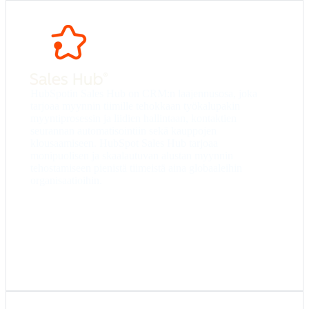
Starter
– Sähköpostin seuranta, tapaamisten
aikataulutus ja yksinkertainen myynnin prosessien
(Pipelinen)-hallinta.
Professional
– Myynnin automaatiot, liikevaihdon
HubSpotin Sales Hub on CRM:n laajennusosa, joka
ennustaminen ja edistynyt raportointi.
tarjoaa myynnin tiimille tehokkaan työkalupakin
Enterprise
– Kehittyneet käyttöoikeudet, täysin
myyntiprosessin ja liidien hallintaan, kontaktien
muokattavat myynnin pelikirjat sekä liikevaihdon
seurannan automatisointiin sekä kauppojen
analysointi laajassa mittakaavassa.
klousaamiseen. HubSpot Sales Hub tarjoaa
monipuolisen ja skaalautuvan alustan myynnin
tehostamiseen pienistä tiimeistä aina globaaleihin
organisaatioihin.