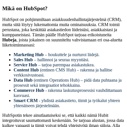
Mikä on HubSpot?
HubSpot on pohjimmiltaan asiakkuudenhallintajärjestelmä (CRM),
mutta siitä löytyy lukemattomia muita ominaisuuksia. CRM toimii
perustana, joka keskittää asiakastiedon liideistäsi, asiakkaistasi ja
kumppaneistasi. Tämän päälle HubSpot tarjoaa erikoistuneita
Hubeja
, joista jokainen on suunniteltu vahvistamaan eri osa-aluetta
liiketoiminnassasi:
Marketing Hub
– houkuttele ja nurturoi liidejä.
Sales Hub
– hallinnoi ja seuraa myyntiäsi.
Service Hub
– tarjoa parempaa asiakastukea.
Content Hub
(entinen CMS Hub) – rakenna ja hallitse
verkkosivustoasi.
Data Hub
(entinen Operations Hub) – pidä data puhtaana ja
prosessit sekä integraatiot tehokkaina.
Commerce Hub
- rakenna laskutusprosessisi vauhdittamaan
kasvuasi.
Smart CRM
- yhdistä asiakastieto, tiimit ja työkalut yhteen
yhtenäiseen järjestelmään.
HubSpotin tekee ainutlaatuiseksi se, että kaikki nämä Hubit
integroituvat saumattomasti keskenään. Se tarjoaa alustan, jossa data
kulkee vapaasti ja tiimit voivat tehdä yhteistyötä ilman siiloja. Alla