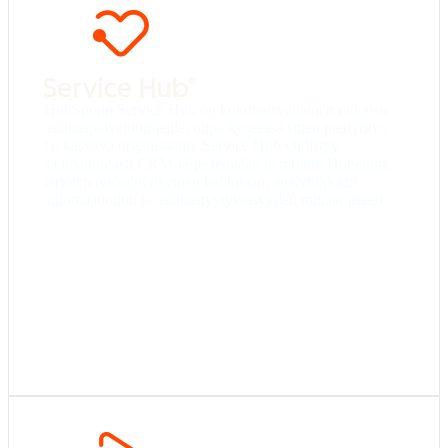
Starter
– Tiketit, live-chat ja tietopankki
perusominaisuuksilla.
Professional
– Asiakaspalautekyselyt, SLA:t ja
automaatio asiakastuen prosesseihin.
HubSpotin Service Hub on kokonaisvaltainen ratkaisu
Enterprise
– Kehittynyt tikettien ohjaus,
asiakaspalvelutiimeille, olipa kyseessä sitten pienyritys
asiakaspalvelun pelikirjat sekä joustavat
tai kasvava organisaatio. Service Hub yhdistyy
tiimirakenteet.
saumattomasti CRM-järjestelmään ja muihin Hubeihin,
tarjoten työkalut tikettien hallintaan, analytiikkaan,
automaatioihin ja asiakastyytyväisyyden mittaamiseen.