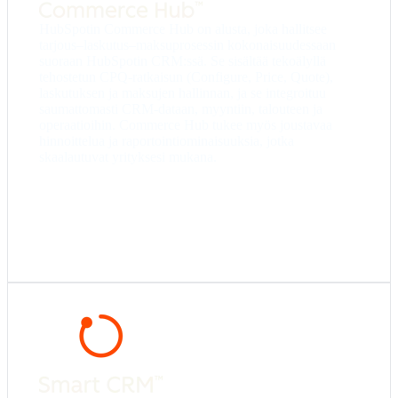
Professional
– täysi CPQ, laskutus- ja
maksutoiminnot.
HubSpotin Commerce Hub on alusta, joka hallitsee
Enterprise
– lisäominaisuuksia laskutuksen
tarjous–laskutus–maksuprosessin kokonaisuudessaan
hyväksyntään, auditointeihin ja hallintaan.
suoraan HubSpotin CRM:ssä. Se sisältää tekoälyllä
tehostetun CPQ-ratkaisun (Configure, Price, Quote),
laskutuksen ja maksujen hallinnan, ja se integroituu
saumattomasti CRM-dataan, myyntiin, talouteen ja
operaatioihin. Commerce Hub tukee myös joustavaa
hinnoittelua ja raportointiominaisuuksia, jotka
skaalautuvat yrityksesi mukana.
Starter
– käyttäjäoikeuksien määrittely ja datan
automaattinen rikastaminen
Professional
– CRM:n näkymien täysi muokkaus,
duplikaattien tehokas hallinta ja käyttäjien