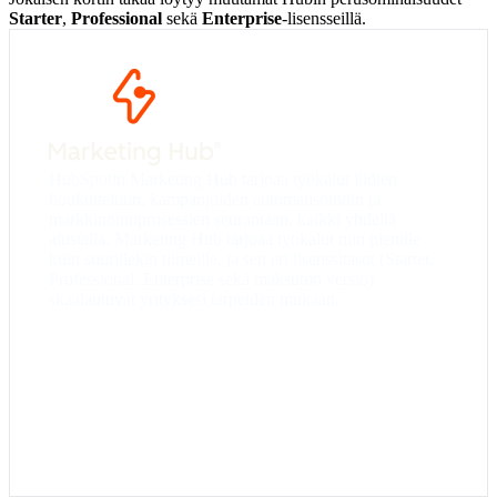
Starter
,
Professional
sekä
Enterprise
-lisensseillä.
Starter
– Sähköpostimarkkinointi, lomakkeet ja
perusautomaatio.
Professional
– Markkinoinnin
automaatiotyönkulut, A/B-testaus, yhdistetyt
HubSpotin Marketing Hub tarjoaa työkalut liidien
sosiaalisen median tilit sekä kehittynyt raportointi.
houkutteluun, kampanjoiden automatisointiin ja
Enterprise
– Räätälöity raportointi, edistynyt
markkinointiprosessien seurantaan, kaikki yhdellä
liikevaihdon ja markkinoinnin ROI:n seuranta ja
alustalla. Marketing Hub tarjoaa työkalut niin pienille
tiimitason käyttöoikeudet.
kuin suurillekin tiimeille, ja sen eri lisenssitasot (Starter,
Professional, Enterprise sekä maksuton versio)
skaalautuvat yrityksesi tarpeiden mukaan.