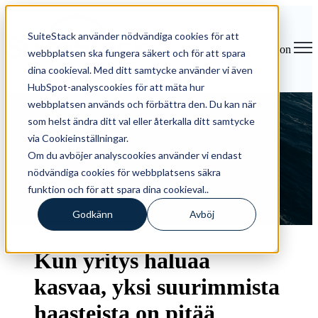
SuiteStack använder nödvändiga cookies för att
Open main navigation
webbplatsen ska fungera säkert och för att spara
dina cookieval. Med ditt samtycke använder vi även
HubSpot-analyscookies för att mäta hur
webbplatsen används och förbättra den. Du kan när
HubSpotin ominaisuudet ja
som helst ändra ditt val eller återkalla ditt samtycke
via Cookieinställningar.
lisenssit: Kattava opas
Om du avböjer analyscookies använder vi endast
nödvändiga cookies för webbplatsens säkra
funktion och för att spara dina cookieval..
Godkänn
Avböj
by
Kaius Aavavuo
Kun yritys haluaa
kasvaa, yksi suurimmista
haasteista on pitää