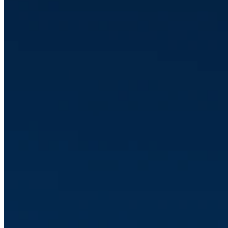
Read article
Nov 18, 2025 11:38:59 AM
Kundcase: Verda Solutions
Read article
Vi har själva upplevt hur frustrerande det
kan vara med tekniklösningar som inte
samarbetar med varandra.
Det är därför vi startade SuiteStack. Helt enkelt för att skapa
tydlighet, resultat och tillväxt genom smarta tekniklösningar. Fyll i
formuläret så lyssnar vi gärna på er situation.