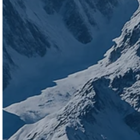
Efternamn
*
Email
*
Telefonnummer
Vad behöver du hjälp med?
Jag samtycker till att ta emot annan kommunikation frå
SuiteStack.
Genom att klicka nedan samtycker du till att SuiteStack lagrar oc