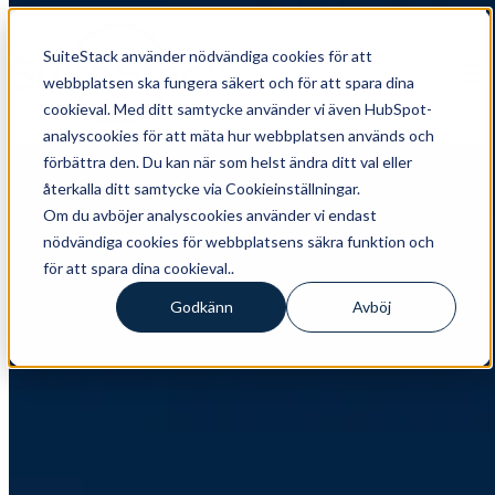
SuiteStack använder nödvändiga cookies för att
Open main navigation
webbplatsen ska fungera säkert och för att spara dina
cookieval. Med ditt samtycke använder vi även HubSpot-
analyscookies för att mäta hur webbplatsen används och
CRM
,
HubSpot
,
Kundcase
förbättra den. Du kan när som helst ändra ditt val eller
återkalla ditt samtycke via Cookieinställningar.
Kundcase: LeadDesk
Om du avböjer analyscookies använder vi endast
nödvändiga cookies för webbplatsens säkra funktion och
How LeadDesk Built a More Unified and Scalable HubSpot
Foundation with SuiteStack About LeadDesk LeadDesk is a
för att spara dina cookieval..
European provider of AI-powered contact centre software for
customer service and sales ...
Godkänn
Avböj
Läs mer
Articles about Kundcase
Jul 28, 2026 2:12:53 PM
Kundcase: LeadDesk