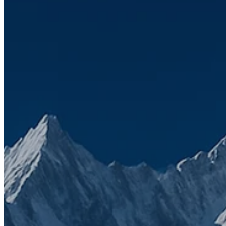
Kom igång idag
Förnamn
*