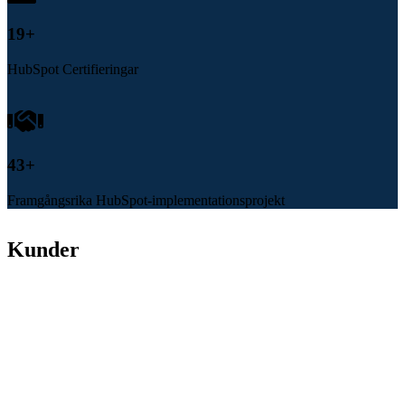
20
+
HubSpot Certifieringar
45
+
Framgångsrika HubSpot-implementationsprojekt
Kunder